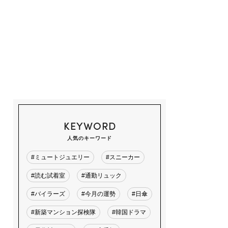
KEYWORD
人気のキーワード
#ミュートジュエリー
#スニーカー
#読む試着室
#通勤リュック
#バイラーズ
#今月の運勢
#日傘
#新築マンション探検隊
#韓国ドラマ