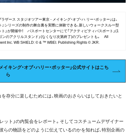
ラザース スタジオツアー東京 ‐ メイキング・オブ・ハ リー・ポッター」は、
 ト』シリーズの制作の舞台裏を実際に体験できる、新しいウォークスルー型
ト」が開催中！ パスポートセンターにて「アクティビティパスポート」(1
ンのアクリルスタンド」(なくなり次第終了)のプレゼントも。 All
ment Inc. WB SHIELD: © & ™ WBEI. Publishing Rights © JKR.
メイキング・オブ・ハリー・ポッター」公式サイトはこち
ら
」を存分に楽しむためには、映画のおさらいはしておきたいと
ブレット」の内覧会をレポート。そしてコスチュームデザイナー
彼らの物語をどのように伝えているのかを知れば、特別企画の