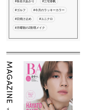
#長谷川あかり
#三宅香帆
#ゴルフ
#今月のラッキーカラー
#日焼け止め
#ユニクロ
#月曜朝の2割増メイク
MAGAZINE