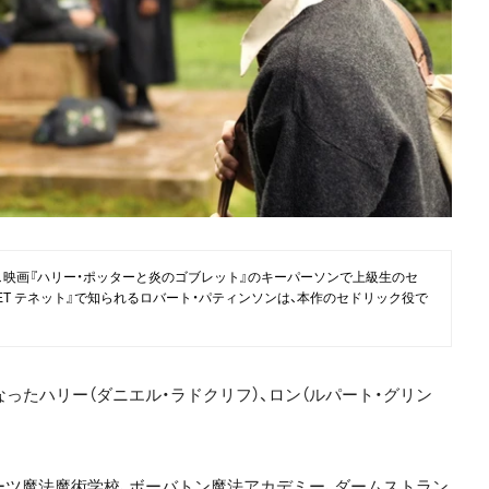
と、映画『ハリー・ポッターと炎のゴブレット』のキーパーソンで上級生のセ
ET テネット』で知られるロバート・パティンソンは、本作のセドリック役で
なったハリー（ダニエル・ラドクリフ）、ロン（ルパート・グリン
ーツ魔法魔術学校、ボーバトン魔法アカデミー、ダームストラン