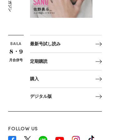
マガジン
BAILA
最新号試し読み
8・9
月合併号
定期購読
購入
デジタル版
FOLLOW US