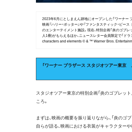
2023年6月にとしまえん跡地にオープンした「ワーナー ブ
映画『ハリー・ポッター』や『ファンタスティック・ビース
のエンターテイメント施設。現在、特別企画「炎のゴブレッ
人1冊)がもらえるほか、ニュースレター会員限定で「ドラゴ
characters and elements © & ™ Warner Bros. Entertain
「ワーナー ブラザース スタジオツアー東京 
スタジオツアー東京の特別企画「炎のゴブレット
ころ。
まずは、映画の概要を振り返りながら、「炎のゴ
自らが語る、映画における衣装がキャラクターや