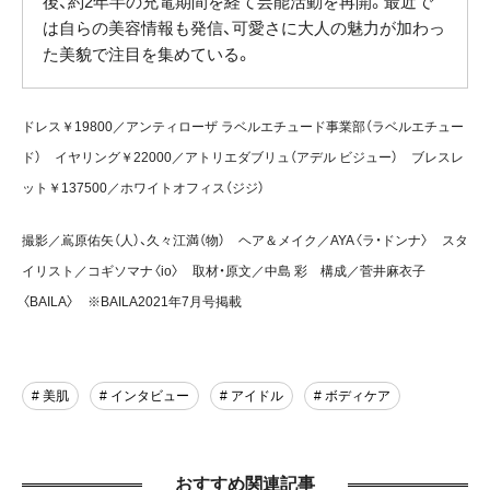
後、約2年半の充電期間を経て芸能活動を再開。最近で
は自らの美容情報も発信、可愛さに大人の魅力が加わっ
た美貌で注目を集めている。
ドレス￥19800／アンティローザ ラベルエチュード事業部（ラベルエチュー
ド） イヤリング￥22000／アトリエダブリュ（アデル ビジュー） ブレスレ
ット￥137500／ホワイトオフィス（ジジ）
撮影／嶌原佑矢（人）、久々江満（物） ヘア＆メイク／AYA〈ラ・ドンナ〉 スタ
イリスト／コギソマナ〈io〉 取材・原文／中島 彩 構成／菅井麻衣子
〈BAILA〉 ※BAILA2021年7月号掲載
# 美肌
# インタビュー
# アイドル
# ボディケア
おすすめ関連記事