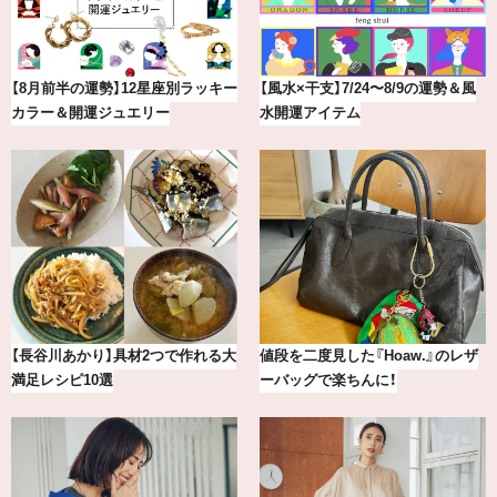
最新版！東京都内のおしゃれな朝活
【BAILA×OMO】ウオズミアミ描き
カフェ＆モーニング9選
下ろし！金沢の旅リスト
【2026年8月】鏡リュウジの12星座
気分が上がる「フルラ」のアイウェ
別占い
アを「眼鏡市場」で探して。