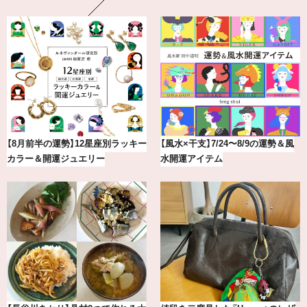
最新版！東京都内のおしゃれな朝活
【BAILA×OMO】ウオズミアミ描き
カフェ＆モーニング9選
下ろし！金沢の旅リスト