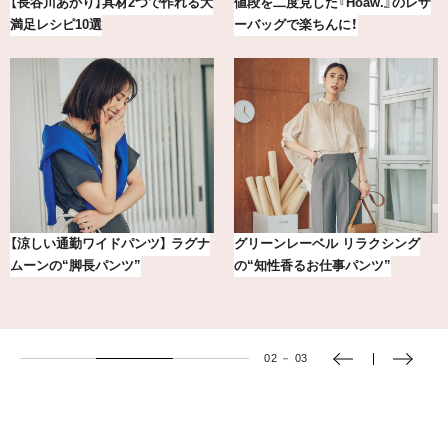
【2026年8月】鏡リュウジの12星座
気分が上がる「フルラ」のアイウェ
別占い
アを「眼鏡市場」で探して。
【銀座かねまつ】おしゃれ＆快適な
冷凍宅配食【nosh-ナッシュ】で叶
黒スニーカー4選
える、がんばる私の「がん…
03
－
03