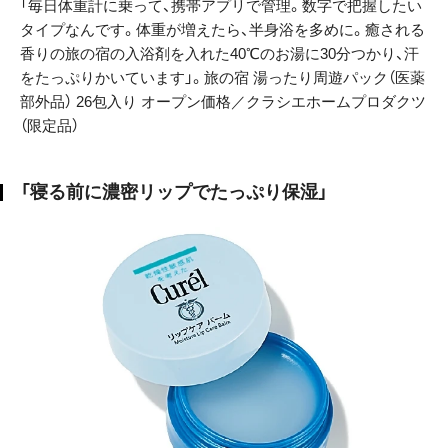
「毎日体重計に乗って、携帯アプリで管理。数字で把握したい
タイプなんです。体重が増えたら、半身浴を多めに。癒される
香りの旅の宿の入浴剤を入れた40℃のお湯に30分つかり、汗
をたっぷりかいています」。旅の宿 湯ったり周遊パック（医薬
部外品） 26包入り オープン価格／クラシエホームプロダクツ
（限定品）
「寝る前に濃密リップでたっぷり保湿」