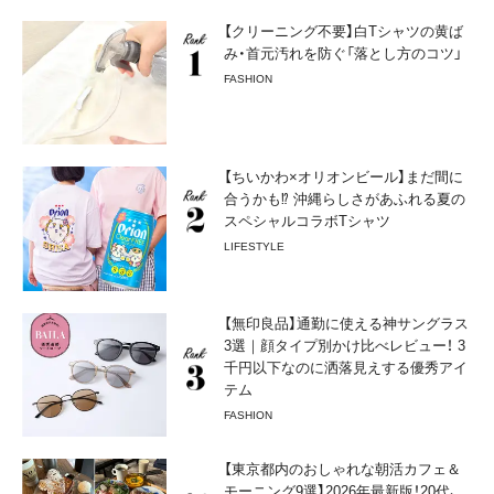
【クリーニング不要】白Tシャツの黄ば
み・首元汚れを防ぐ「落とし方のコツ」
FASHION
【ちいかわ×オリオンビール】まだ間に
合うかも⁉︎ 沖縄らしさがあふれる夏の
スペシャルコラボTシャツ
LIFESTYLE
【無印良品】通勤に使える神サングラス
3選｜顔タイプ別かけ比べレビュー！ 3
千円以下なのに洒落見えする優秀アイ
テム
FASHION
【東京都内のおしゃれな朝活カフェ＆
モーニング9選】2026年最新版！20代、