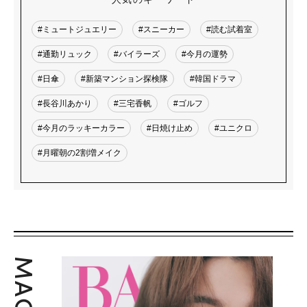
#ミュートジュエリー
#スニーカー
#読む試着室
#通勤リュック
#バイラーズ
#今月の運勢
#日傘
#新築マンション探検隊
#韓国ドラマ
#長谷川あかり
#三宅香帆
#ゴルフ
#今月のラッキーカラー
#日焼け止め
#ユニクロ
#月曜朝の2割増メイク