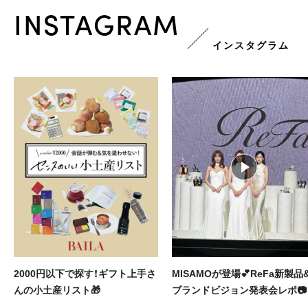
INSTAGRAM
インスタグラム
MISAMOが登場💕ReFa新製品&
街でも映えるスタイリッシュな
ブランドビジョン発表会レポ📷️
ンニングウェア＆ギアを厳選🏃‍♀️