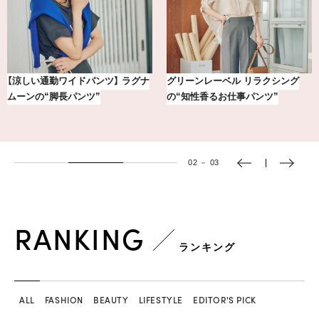
【銀座かねまつ】おしゃれ＆快適な
冷凍宅配食【nosh-ナッシュ】で叶
黒スニーカー4選
える、がんばる私の「がん…
03
－
03
RANKING
ランキング
ALL
FASHION
BEAUTY
LIFESTYLE
EDITOR'S PICK