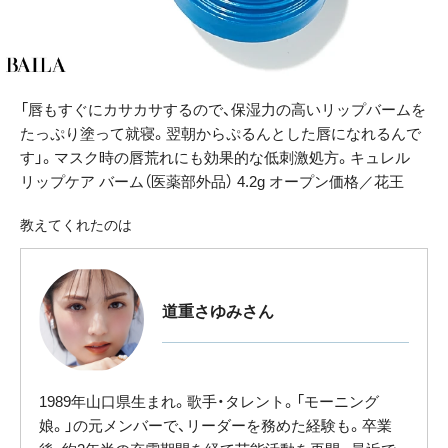
「唇もすぐにカサカサするので、保湿力の高いリップバームを
たっぷり塗って就寝。翌朝からぷるんとした唇になれるんで
す」。マスク時の唇荒れにも効果的な低刺激処方。キュレル
リップケア バーム（医薬部外品） 4.2g オープン価格／花王
教えてくれたのは
道重さゆみさん
1989年山口県生まれ。歌手・タレント。「モーニング
娘。」の元メンバーで、リーダーを務めた経験も。卒業