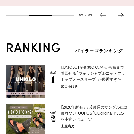
02
－
03
RANKING
バイラーズランキング
【UNIQLO】全骨格OK♡今から秋まで
着回せる「ウォッシャブルニットブラ
トップノースリーブ」が優秀すぎた
武田あゆみ
【2026年新モデル】普通のサンダルには
戻れない！OOFOS「OOoriginal PLUS」
を本音レビュー♡
土屋宥乃