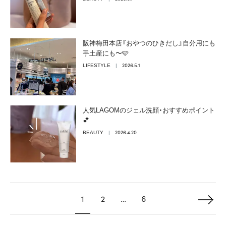
阪神梅田本店『おやつのひきだし』自分用にも
手土産にも〜🩷
2026.5.1
LIFESTYLE
人気LAGOMのジェル洗顔・おすすめポイント
💕
2026.4.20
BEAUTY
1
2
…
6