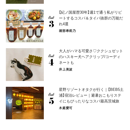
【紀ノ国屋歴30年】週1で通う私がリピ
ートするコスパ＆タイパ抜群の万能だ
れ4選
堀部希莉乃
大人がハマる可愛さ♡ククシュゼット
のハスキー犬ヘアクリップ/コーディ
ネートも
井上美波
星野リゾートオタクが行く｜【BEB5土
浦】宿泊レビュー｜避暑おこもりステ
イにもぴったりなコスパ最高茨城旅
木庭愛可