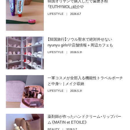
韓国オリヤンで購入したで歯磨き粉
「EUTHYMOL」紹介🩷
2026.6.7
LIFESTYLE
【韓国旅行】ソウル聖水で絶対外せない
nyunyu girls🩷店舗情報＋周辺カフェも
2026.5.31
LIFESTYLE
一軍コスメが全部入る機能性トラベルポーチ
と中身✨ | メイク収納
2026.5.31
LIFESTYLE
薬剤師が作ったハンドクリーム・リップバー
ム《MATIN et ETOILE》
2026.5.7
BEAUTY