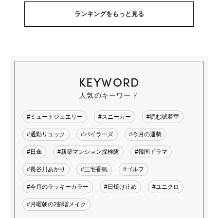
ランキングをもっと見る
KEYWORD
人気のキーワード
#ミュートジュエリー
#スニーカー
#読む試着室
#通勤リュック
#バイラーズ
#今月の運勢
#日傘
#新築マンション探検隊
#韓国ドラマ
#長谷川あかり
#三宅香帆
#ゴルフ
#今月のラッキーカラー
#日焼け止め
#ユニクロ
#月曜朝の2割増メイク