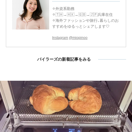
⚪︎外資系勤務
⚪︎🇹🇭→🇭🇰→🇬🇧→🇯🇵兵庫在住
⚪︎海外ファッションや旅行、暮らしのお
すすめをゆるっとシェアします🤍
Instagram
@miopinoo
バイラーズの新着記事をみる