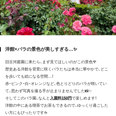
洋館×バラの景色が美しすぎる…✨
旧古河庭園に来たら、まず見てほしいのがこの景色🌹
歴史ある洋館を背景に咲くバラたちは本当に華やかで、どこ
を歩いても絵になる空間…！
赤・ピンク・白・オレンジなど、色とりどりのバラが咲いてい
て、思わず写真を撮る手が止まりませんでした📸✨
そしてこのバラ園、なんと
入園料
150円
で楽しめます！
洋館の中にある喫茶でお茶もできるので、ゆっくり過ごした
い方にもぴったりです☕