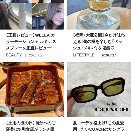
【正直レビュー】WELLA カ
【福岡・大濠公園】今だけ味わ
ラーモーション＋ ルミナス
える！旬の桃を楽しむ「ペッ
スプレーを正直レビュー！ツ
シュ・メルバ」を堪能♡
ヤ・まとまり・使用感を紹介
2026.7.30
2026.7.27
BEAUTY
LIFESTYLE
#紫外線対策
【土用の丑の日】自分へのご
夏コーデを格上げ！この夏愛
褒美に✨和食店がランチ限
用したいCOACHのサングラ