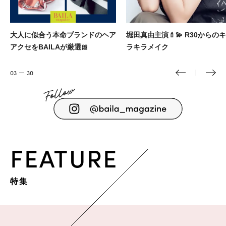
似合う本命ブランドのヘア
堀田真由主演💄💫 R30からのキ
MIS
BAILAが厳選🎀
ラキラメイク
ブラ
03
30
FEATURE
特集