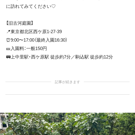
に訪れてみてください♡
【旧古河庭園】
📍東京都北区西ケ原1-27-39
⏰9:00〜17:00（最終入園16:30）
🎫入園料：一般150円
🚃上中里駅・西ケ原駅 徒歩約7分／駒込駅 徒歩約12分
記事が続きます