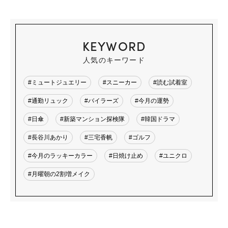
KEYWORD
人気のキーワード
#ミュートジュエリー
#スニーカー
#読む試着室
#通勤リュック
#バイラーズ
#今月の運勢
#日傘
#新築マンション探検隊
#韓国ドラマ
#長谷川あかり
#三宅香帆
#ゴルフ
#今月のラッキーカラー
#日焼け止め
#ユニクロ
#月曜朝の2割増メイク