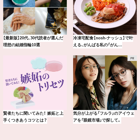
0代読者が選んだ
冷凍宅配食【nosh-ナッシュ】で叶
冷凍宅配食【nosh
選
える、がんばる私の「がん…
える、がんばる私の
た！ 嫉妬と上
気分が上がる「フルラ」のアイウェ
気分が上がる「フル
は？
アを「眼鏡市場」で探して。
アを「眼鏡市場」で