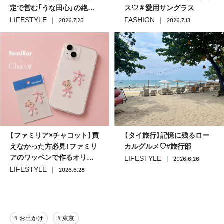
定で営む「うな田心」の絶品
ス♡＃愛用サングラス
うな重
2026.7.25
2026.7.13
LIFESTYLE
FASHION
【ファミリア×チャコット】買
【タイ旅行】記憶に残るロー
えなかった方必見！ファミリ
カルグルメ♡#旅行部
アのワッペンで作るオリジ
2026.6.26
LIFESTYLE
ナルスマホケース🩰♡
2026.6.28
LIFESTYLE
# お出かけ
# 東京