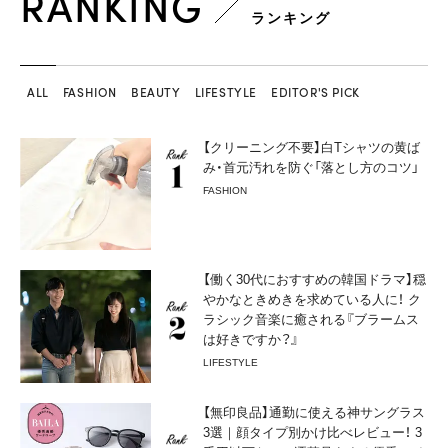
RANKING
ランキング
ALL
FASHION
BEAUTY
LIFESTYLE
EDITOR'S PICK
【クリーニング不要】白Tシャツの黄ば
み・首元汚れを防ぐ「落とし方のコツ」
FASHION
【働く30代におすすめの韓国ドラマ】穏
やかなときめきを求めている人に！ ク
ラシック音楽に癒される『ブラームス
は好きですか？』
LIFESTYLE
【無印良品】通勤に使える神サングラス
3選｜顔タイプ別かけ比べレビュー！ 3