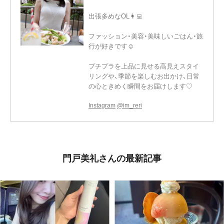
出張多めなOL👩‍💻
ファッション・美容・美味しいごはん・旅
行が好きです☺︎
プチプラを上品に見せる高見えスタイ
リングや、季節を楽しむお出かけ、日常
の心ときめく瞬間をお届けします♡
Instagram
@im_reri
門戸美礼さんの最新記事