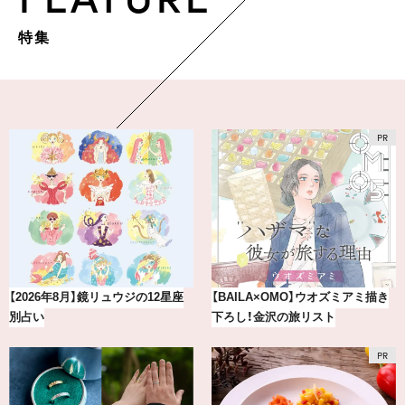
特集
ュウジの12星座
【BAILA×OMO】ウオズミアミ描き
【BAILA×OMO】
下ろし！金沢の旅リスト
下ろし！金沢の旅リ