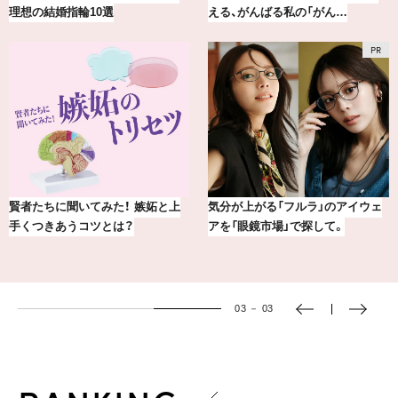
選
える、がんばる私の「がん…
える、がんばる私の
た！ 嫉妬と上
気分が上がる「フルラ」のアイウェ
気分が上がる「フル
は？
アを「眼鏡市場」で探して。
アを「眼鏡市場」で
03
－
03