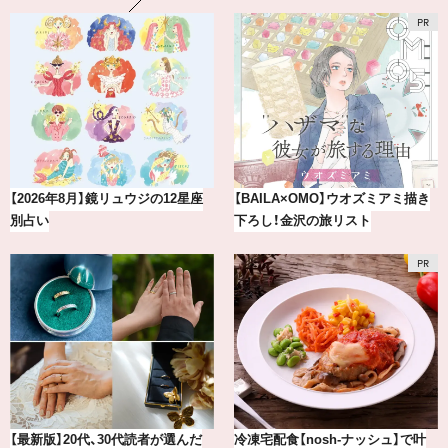
ュウジの12星座
【BAILA×OMO】ウオズミアミ描き
【BAILA×OMO】
下ろし！金沢の旅リスト
下ろし！金沢の旅リ
0代読者が選んだ
冷凍宅配食【nosh-ナッシュ】で叶
冷凍宅配食【nosh