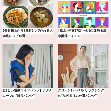
大
【風水×干支】7/24〜8/9の運勢＆風
【2026年8月】鏡リュウジの12星座
水開運アイテム
別占い
ナ
グリーンレーベル リラクシング
【銀座かねまつ】おしゃれ＆快適な
の“知性香るお仕事パンツ”
黒スニーカー4選