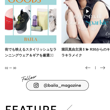
スタイリッシュなラ
堀田真由主演💄💫 R30からのキ
大人に似合
＆ギアを厳選🏃‍♀️
ラキラメイク
アクセをBA
02
30
FEATURE