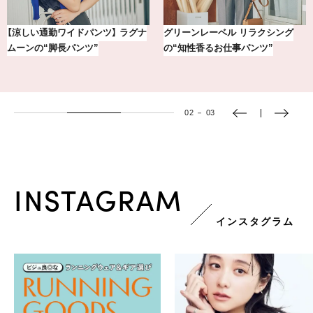
ラクシング
【銀座かねまつ】おしゃれ＆快適な
【BAILA×OMO】ウ
ンツ”
黒スニーカー4選
下ろし！金沢の旅リス
02
－
03
INSTAGRAM
インスタグラム