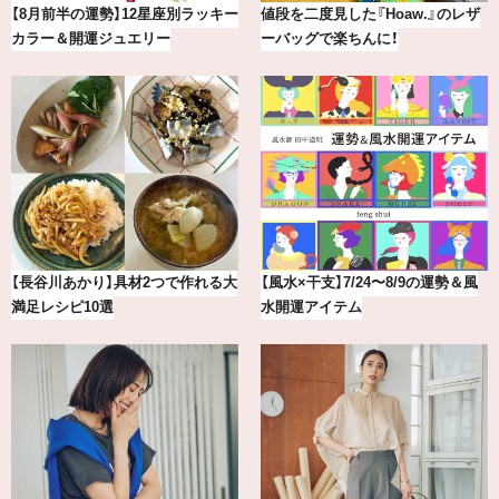
aw.』のレザ
最新版！東京都内のおしゃれな朝活
気分が上がる「フルラ
カフェ＆モーニング9選
アを「眼鏡市場」で探
8/9の運勢＆風
【2026年8月】鏡リュウジの12星座
冷凍宅配食【nosh-
別占い
える、がんばる私の「