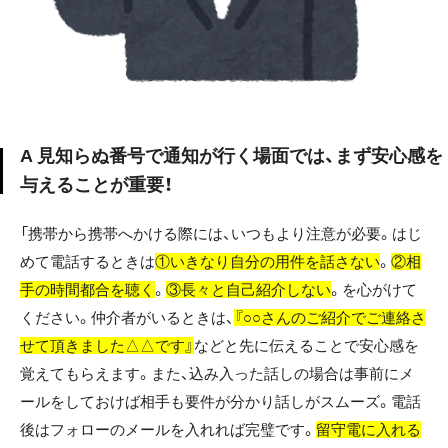
A 見知らぬ番号で通知が行く場面では、まず安心感を
与えることが重要！
「携帯から携帯へかける際には、いつもより注意が必要。はじ
めて電話するときは
①いきなり自分の用件を話さない
。
②相
手の時間都合を聴く
。
③長々と自己紹介しない
。を心がけて
ください。仲介者がいるときは、
『○○さんのご紹介でご連絡さ
せて頂きました△△です』
などと先に伝えることで安心感を
覚えてもらえます。また、込み入った話しの場合は事前にメ
ールをしておけば相手も要件が分かり話しがスムーズ。電話
後はフォローのメールを入れれば完璧です。
留守電に入れる