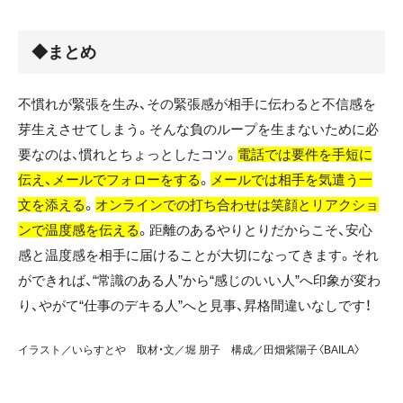
◆まとめ
不慣れが緊張を生み、その緊張感が相手に伝わると不信感を
芽生えさせてしまう。そんな負のループを生まないために必
要なのは、慣れとちょっとしたコツ。
電話では要件を手短に
伝え、メールでフォローをする
。
メールでは相手を気遣う一
文を添える
。
オンラインでの打ち合わせは笑顔とリアクショ
ンで温度感を伝える
。距離のあるやりとりだからこそ、安心
感と温度感を相手に届けることが大切になってきます。それ
ができれば、“常識のある人”から“感じのいい人”へ印象が変わ
り、やがて“仕事のデキる人”へと見事、昇格間違いなしです！
イラスト／いらすとや 取材・文／堀 朋子 構成／田畑紫陽子〈BAILA〉