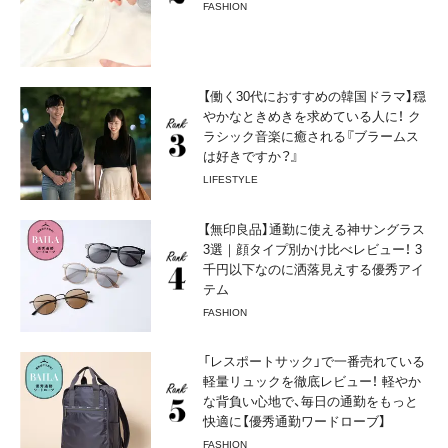
FASHION
【働く30代におすすめの韓国ドラマ】穏
やかなときめきを求めている人に！ ク
ラシック音楽に癒される『ブラームス
は好きですか？』
LIFESTYLE
【無印良品】通勤に使える神サングラス
3選｜顔タイプ別かけ比べレビュー！ 3
千円以下なのに洒落見えする優秀アイ
テム
FASHION
「レスポートサック」で一番売れている
軽量リュックを徹底レビュー！ 軽やか
な背負い心地で、毎日の通勤をもっと
快適に【優秀通勤ワードローブ】
FASHION