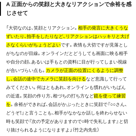
A 正面からの笑顔と大きなリアクションで余裕を感
じさせて
「大切なのは、笑顔とリアクション。
相手の発言に大きくうな
ずいたり、拍手をしたりなど、リアクションはハッキリと大げ
さなくらいがちょうどよい
です。表情も大切ですが見落とし
がちなのが目線。オンラインだとどうしても画面に映る相手
や自分の顔、あるいは手もとの資料に目が行ってしまい視線
が合いづらい点も。
カメラが正面の位置にくるように調整
し、会話の途中でカメラに笑顔を向ける
など意識して行って
みてください。何はともあれ、オンラインも慣れがいちばん
の近道。笑顔の作り方、相づちの打ち方など
鏡を使って練習
を
。余裕ができれば、会話がかぶったときに笑顔で『○○さん、
どうぞ！』と言うことも、相手がなかなか話しを終わらせない
時も笑顔で『次の予定がありますので○時で失礼します』と切
り抜けられるようになりますよ」（竹之内先生）