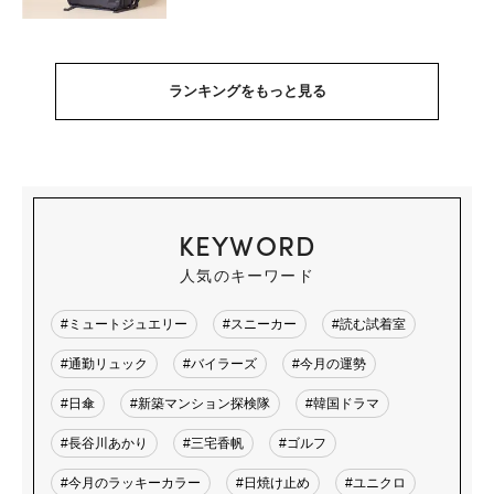
ランキングをもっと見る
KEYWORD
人気のキーワード
#ミュートジュエリー
#スニーカー
#読む試着室
#通勤リュック
#バイラーズ
#今月の運勢
#日傘
#新築マンション探検隊
#韓国ドラマ
#長谷川あかり
#三宅香帆
#ゴルフ
#今月のラッキーカラー
#日焼け止め
#ユニクロ