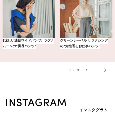
【銀座かねまつ】おしゃれ＆快適な
冷凍宅配食【nosh-ナッシュ】で叶
黒スニーカー4選
える、がんばる私の「がん…
03
－
03
INSTAGRAM
インスタグラム