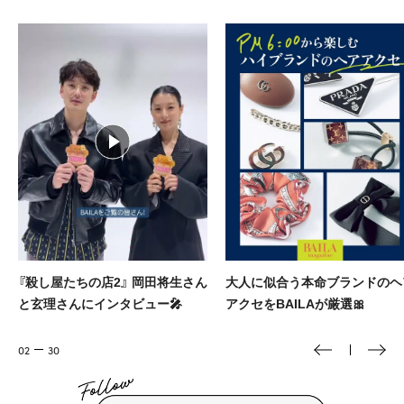
大人に似合う本命ブランドのヘア
バイラ×メンズノンノ ふたりが
アクセをBAILAが厳選🎀
役のウエディング vol.5
03
30