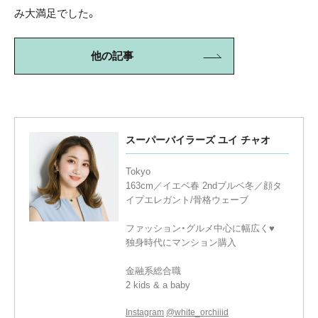
み大満足でした。
他の記事
スーパーバイラーズ ユイ チャオ
Tokyo
163cm／イエベ春 2ndブルベ冬／顔タ
イプエレガント/骨格ウェーブ
ファッション・グルメ中心に幅広く♥
独身時代にマンション購入
金融系総合職
2 kids & a baby
Instagram
@white_orchiiid