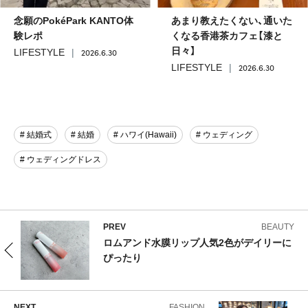
念願のPokéPark KANTO体
あまり教えたくない、通いた
験レポ
くなる香港茶カフェ【漆と
日々】
2026.6.30
LIFESTYLE
2026.6.30
LIFESTYLE
# 結婚式
# 結婚
# ハワイ(Hawaii)
# ウェディング
# ウェディングドレス
PREV
BEAUTY
ロムアンド水膜リップ人気2色がデイリーに
ぴったり
NEXT
FASHION