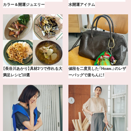
カフェ＆モーニング9選
下ろし！金沢の旅リスト
【2026年8月】鏡リュウジの12星座
気分が上がる「フルラ」のアイウェ
別占い
アを「眼鏡市場」で探して。