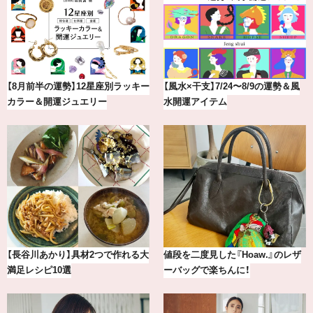
最新版！東京都内のおしゃれな朝活
【BAILA×OMO】ウオズミアミ描き
カフェ＆モーニング9選
下ろし！金沢の旅リスト
【2026年8月】鏡リュウジの12星座
気分が上がる「フルラ」のアイウェ
別占い
アを「眼鏡市場」で探して。