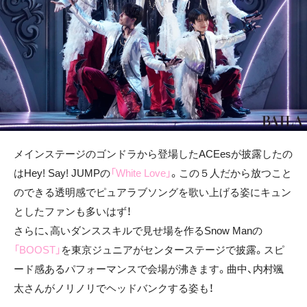
メインステージのゴンドラから登場したACEesが披露したの
はHey! Say! JUMPの
「White Love」
。この５人だから放つこと
のできる透明感でピュアラブソングを歌い上げる姿にキュン
としたファンも多いはず！
さらに、高いダンススキルで見せ場を作るSnow Manの
「BOOST」
を東京ジュニアがセンターステージで披露。スピ
ード感あるパフォーマンスで会場が沸きます。曲中、内村颯
太さんがノリノリでヘッドバンクする姿も！