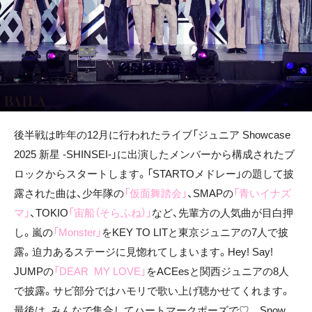
後半戦は昨年の12月に行われたライブ「ジュニア Showcase
2025 新星 -SHINSEI-」に出演したメンバーから構成されたブ
ロックからスタートします。「STARTOメドレー」の題して披
露された曲は、少年隊の
「仮面舞踏会」
、SMAPの
「青いイナズ
マ」
、TOKIO
「宙船（そらふね）」
など、先輩方の人気曲が目白押
し。嵐の
「Monster」
をKEY TO LITと東京ジュニアの7人で披
露。迫力あるステージに見惚れてしまいます。Hey! Say!
JUMPの
「DEAR MY LOVE」
をACEesと関西ジュニアの8人
で披露。サビ部分ではハモリで歌い上げ聴かせてくれます。
最後は、みんなで集合してハートマークポーズで♡ Snow