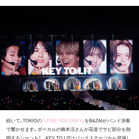
続いて、TOKIOの
「LOVE YOU ONLY」
をB&ZAIがバンド演奏
で響かせます。ボーカルの橋本涼さんが花道でサビ部分を熱
唱するシーンも！ KEY TO LITはバックステージから登場し