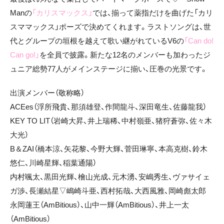
Manの
「カリスマックス」
では、揃って薬指だけを曲げた「カリ
スママックス」ポーズで決めてくれます。ラストソングは、世
代とグループの垣根を越えて歌い継がれているV6の
「Can do!
Can go!」
を全員で披露。新たな12名のメンバーも加わったジ
ュニア総勢77人がメインステージに揃い、圧巻の光景です。
出演メンバー（敬称略）
ACEes（浮所飛貴、那須雄登、作間龍斗、深田竜生、佐藤龍我）
KEY TO LIT（岩崎大昇、井上瑞稀、中村嶺亜、猪狩蒼弥、佐々木
大光）
B＆ZAI（橋本涼、矢花黎、今野大輝、菅田琳寧、本高克樹、鈴木
悠仁、川崎星輝、稲葉通陽）
内村颯太、黒田光輝、檜山光成、元木湧、安嶋秀生、ヴァサイェ
ガ渉、長瀬結星▽嶋崎斗亜、西村拓哉、大西風雅、岡崎彪太郎
永岡蓮王（AmBitious）、山中一輝（AmBitious）、井上一太
（AmBitious）