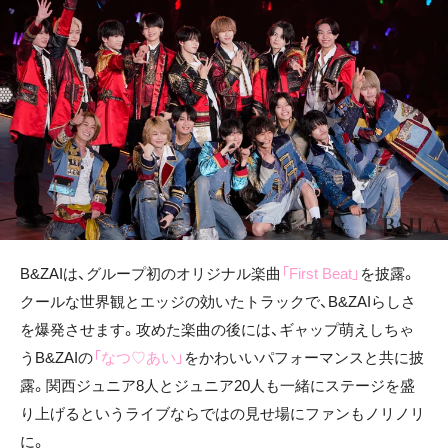
B&ZAIは、グループ初のオリジナル楽曲
「First Beat」
を披露。
クールな世界観とエッジの効いたトラックで、B&ZAIらしさ
を爆発させます。攻めた楽曲の後には、ギャップ萌えしちゃ
うB&ZAIの
「なつ♡あい」
をかわいいパフォーマンスと共に披
露。関西ジュニア8人とジュニア20人も一緒にステージを盛
り上げるというライブならではの見せ場にファンもノリノリ
に。