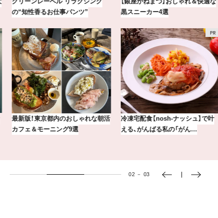
【銀座かねまつ】おしゃれ＆快適な
気分が上がる「フルラ」のアイウェ
黒スニーカー4選
アを「眼鏡市場」で探して。
冷凍宅配食【nosh-ナッシュ】で叶
おしゃれが即決まる！真夏の着こな
える、がんばる私の「がん…
し7選【1週間コーデまとめ】
03
－
03