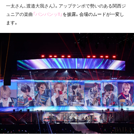
一太さん、渡邉大我さん）。アップテンポで勢いのある関西ジ
ュニアの楽曲
「バンバンッ!!」
を披露。会場のムードが一変し
ます。