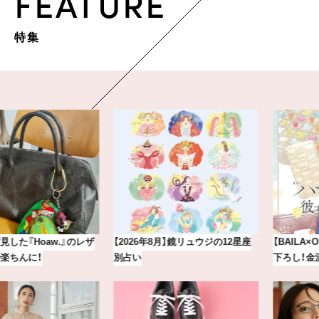
FEATURE
特集
【2026年8月】鏡リュウジの12星座
【BAILA×OMO】ウオズミアミ描き
別占い
下ろし！金沢の旅リスト