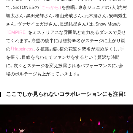
て、SixTONESの
「こっから」
を熱唱。東京ジュニアの7人（内村
颯太さん、黒田光輝さん、檜山光成さん、元木湧さん、安嶋秀生
さん、ヴァサイェガ渉さん、長瀬結星さん）は、Snow Manの
「EMPIRE」
をミステリアスな雰囲気と迫力あるダンスで見せ
てくれます。序盤の後半には総勢65名がステージに上がり嵐
の
「Happiness」
を披露。縦、横の花道を65名が埋め尽くし、手
を振り、目線を合わせてファンサをするという贅沢な時間
に。次々とステージを変え披露されるパフォーマンスに、会
場のボルテージも上がっていきます。
ここでしか見られないコラボレーションにも注目！