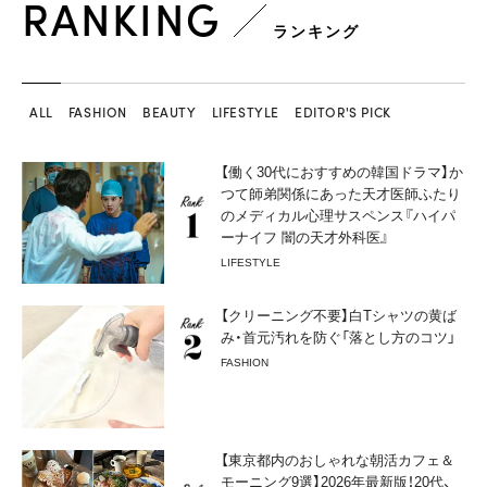
RANKING
ランキング
ALL
FASHION
BEAUTY
LIFESTYLE
EDITOR'S PICK
【働く30代におすすめの韓国ドラマ】か
つて師弟関係にあった天才医師ふたり
のメディカル心理サスペンス『ハイパ
ーナイフ 闇の天才外科医』
LIFESTYLE
【クリーニング不要】白Tシャツの黄ば
み・首元汚れを防ぐ「落とし方のコツ」
FASHION
【東京都内のおしゃれな朝活カフェ＆
モーニング9選】2026年最新版！20代、