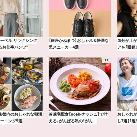
【銀座かねまつ】おしゃれ＆快適な
気分が上がる「フルラ」のアイウェ
黒スニーカー4選
アを「眼鏡市場」で探して。
冷凍宅配食【nosh-ナッシュ】で叶
おしゃれが即決まる！真夏の着こな
える、がんばる私の「がん…
し7選【1週間コーデまとめ】