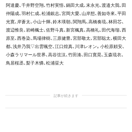
阿達慶、千井野空翔、竹村実悟、鍋田大成、末永光、渡邉大我、田
仲陽成、羽村仁成、松浦銀志、宮岡大愛、山岸想、善如寺來、平田
光寛、岸蒼太、小山十輝、鈴木瑛朝、関翔馬、高橋奏琉、林田芯、
渡辺惟良、岩崎楓士、佐野斗真、新宮楓真、高橋礼、田代海瑠、西
原至、西巻染、馬場律樹、三原健豊、宮部敬太、宮部聡太、横田大
都、浅井乃我▽出雲颯空、江口煌真、川津レオン。小松原頼安、
小森ラリマール世界、高谷弦汰、竹田湊、田口寛晃、玉森琉衣、
鳥居桜丞、梨子木憐、松浦栞大
記事が続きます