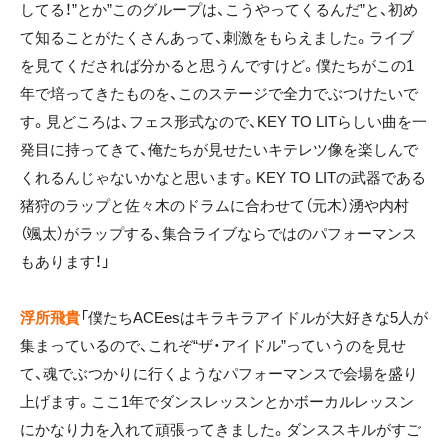
してる！”とか”このグループは、こうやってくるんだ”と、初め
て知ることがたくさんあって、刺激をもらえました。ライブ
を見てくだされば分かると思うんですけど。僕たちがこの1
年で培ってきたものを、このステージで全力でぶつけたいで
す。見どころは、フェス形式なので、KEY TO LITらしい曲を一
発目に持ってきて、俺たちが見せたいキテレツ像を楽しんで
くれるんじゃないかなと思います。KEY TO LITの武器である
猪狩のラップと佐々木のドラムに合わせて（元木）湧や内村
（颯太）がラップする、集合ライブならではのパフォーマンス
もあります！」
浮所飛貴
「僕たちACEesはキラキラアイドルが大好きな5人が
集まっているので、これぞ“ザ・アイドル”っていうのを見せ
て、魂でぶつかりに行くようなパフォーマンスで会場を盛り
上げます。ここ1年でダンスレッスンとかボーカルレッスン
にかなり力を入れて頑張ってきました。ダンススキルがすご