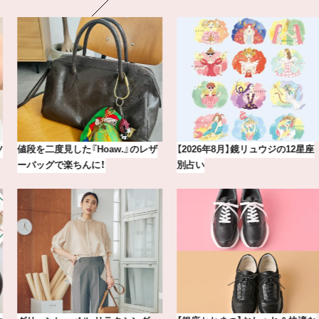
【2026年8月】鏡リュウジの12星座
【BAILA×OMO】ウオズミアミ描き
別占い
下ろし！金沢の旅リスト