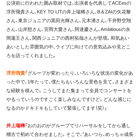
公演前に行われた囲み取材では、出演者を代表してACEesの
浮所飛貴さん、KEY TO LITの井上瑞稀さん、B＆ZAIの矢花黎
さん、東京ジュニアの黒田光輝さん、元木湧さん、千井野空翔
さん、山岸想さん、宮岡大愛さん、阿達慶さん、Ambitiousの永
岡蓮王さん、関西ジュニアの西村拓哉さんが登壇。和気あい
あいとした雰囲気の中、ライブに向けての意気込みや見どこ
ろを語ってくれました。
浮所飛貴
「グループが変わったり、いろいろな状況の変化があ
った中で、1年たって、僕たちもいろんな景色を見て、さまざま
な経験を積んで。こうしてまた集まって全員でコンサートを
やるっていうのですごく楽しみなんですけど。どんな感じに
なるのかドキドキもしていて緊張してます（笑）」
井上瑞稀
「おのおのがグループでリハーサルをしてから通し
稽古で初めて合わせました。そこで、”あいつら、めっちゃ成長