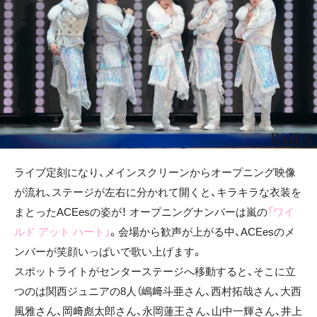
ライブ定刻になり、メインスクリーンからオープニング映像
が流れ、ステージが左右に分かれて開くと、キラキラな衣装を
まとったACEesの姿が！ オープニングナンバーは嵐の
「ワイ
ルド アット ハート」
。会場から歓声が上がる中、ACEesのメ
ンバーが笑顔いっぱいで歌い上げます。
スポットライトがセンターステージへ移動すると、そこに立
つのは関西ジュニアの8人（嶋﨑斗亜さん、西村拓哉さん、大西
風雅さん、岡﨑彪太郎さん、永岡蓮王さん、山中一輝さん、井上