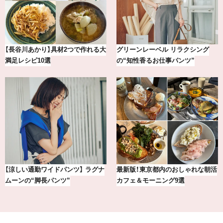
【銀座かねまつ】おしゃれ＆快適な
気分が上がる「フルラ」のアイウェ
黒スニーカー4選
アを「眼鏡市場」で探して。
冷凍宅配食【nosh-ナッシュ】で叶
おしゃれが即決まる！真夏の着こな
える、がんばる私の「がん…
し7選【1週間コーデまとめ】