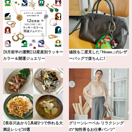
【2026年8月】鏡リュウジの12星座
【BAILA×OMO】ウオズミアミ描き
別占い
下ろし！金沢の旅リスト
【銀座かねまつ】おしゃれ＆快適な
気分が上がる「フルラ」のアイウェ
黒スニーカー4選
アを「眼鏡市場」で探して。