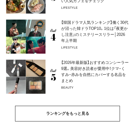
い人気カフェをチェック
LIFESTYLE
【韓国ドラマ人気ランキング】働く30代
が沼った韓ドラTOP10。1位は「夜更か
し注意」のミステリースリラー│2026
年上半期
LIFESTYLE
【2026年最新版】おすすめコンシーラー
9選。美容好き読者が愛用中！クマ・く
すみ・赤みを自然にカバーする名品を
まとめ
BEAUTY
ランキングをもっと見る