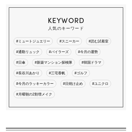
KEYWORD
人気のキーワード
#ミュートジュエリー
#スニーカー
#読む試着室
#通勤リュック
#バイラーズ
#今月の運勢
#日傘
#新築マンション探検隊
#韓国ドラマ
#長谷川あかり
#三宅香帆
#ゴルフ
#今月のラッキーカラー
#日焼け止め
#ユニクロ
#月曜朝の2割増メイク