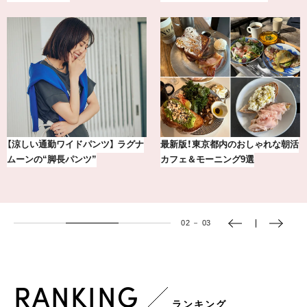
冷凍宅配食【nosh-ナッシュ】で叶
おしゃれが即決まる！真夏の着こな
える、がんばる私の「がん…
し7選【1週間コーデまとめ】
03
－
03
RANKING
ランキング