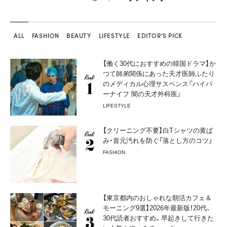
ALL
FASHION
BEAUTY
LIFESTYLE
EDITOR'S PICK
【働く30代におすすめの韓国ドラマ】か
つて師弟関係にあった天才医師ふたり
のメディカル心理サスペンス『ハイパ
ーナイフ 闇の天才外科医』
LIFESTYLE
【クリーニング不要】白Tシャツの黄ば
み・首元汚れを防ぐ「落とし方のコツ」
FASHION
【東京都内のおしゃれな朝活カフェ＆
モーニング9選】2026年最新版！20代、
30代読者おすすめ。早起きして行きた