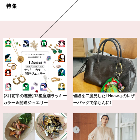
特集
【2026年8月】鏡リュウジの12星座
【BAILA×OMO】ウオズミアミ描き
別占い
下ろし！金沢の旅リスト