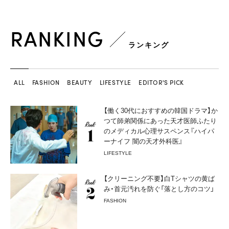
RANKING
ランキング
ALL
FASHION
BEAUTY
LIFESTYLE
EDITOR'S PICK
【働く30代におすすめの韓国ドラマ】か
つて師弟関係にあった天才医師ふたり
のメディカル心理サスペンス『ハイパ
ーナイフ 闇の天才外科医』
LIFESTYLE
【クリーニング不要】白Tシャツの黄ば
み・首元汚れを防ぐ「落とし方のコツ」
FASHION