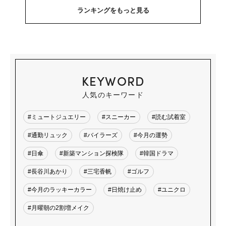
ランキングをもっと見る
KEYWORD
人気のキーワード
#ミュートジュエリー
#スニーカー
#読む試着室
#通勤リュック
#バイラーズ
#今月の運勢
#日傘
#新築マンション探検隊
#韓国ドラマ
#長谷川あかり
#三宅香帆
#ゴルフ
#今月のラッキーカラー
#日焼け止め
#ユニクロ
#月曜朝の2割増メイク