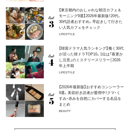
【東京都内のおしゃれな朝活カフェ＆
モーニング9選】2026年最新版！20代、
30代読者おすすめ。早起きして行きた
い人気カフェをチェック
LIFESTYLE
【韓国ドラマ人気ランキング】働く30代
が沼った韓ドラTOP10。1位は「夜更か
し注意」のミステリースリラー│2026
年上半期
LIFESTYLE
【2026年最新版】おすすめコンシーラー
9選。美容好き読者が愛用中！クマ・く
すみ・赤みを自然にカバーする名品を
まとめ
BEAUTY