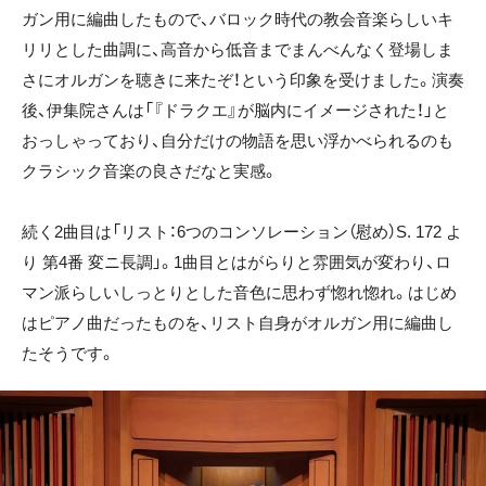
ガン用に編曲したもので、バロック時代の教会音楽らしいキ
リリとした曲調に、高音から低音までまんべんなく登場しま
さにオルガンを聴きに来たぞ！という印象を受けました。演奏
後、伊集院さんは「『ドラクエ』が脳内にイメージされた！」と
おっしゃっており、自分だけの物語を思い浮かべられるのも
クラシック音楽の良さだなと実感。
続く2曲目は「リスト：6つのコンソレーション（慰め）S. 172 よ
り 第4番 変ニ長調」。1曲目とはがらりと雰囲気が変わり、ロ
マン派らしいしっとりとした音色に思わず惚れ惚れ。はじめ
はピアノ曲だったものを、リスト自身がオルガン用に編曲し
たそうです。