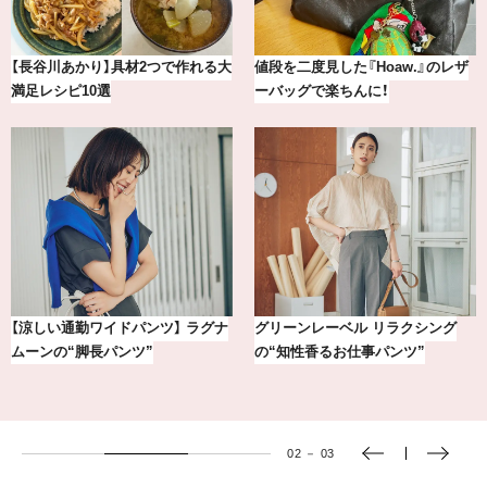
【2026年8月】鏡リュウジの12星座
【BAILA×OMO】ウオズミアミ描き
別占い
下ろし！金沢の旅リスト
【銀座かねまつ】おしゃれ＆快適な
気分が上がる「フルラ」のアイウェ
黒スニーカー4選
アを「眼鏡市場」で探して。
03
－
03