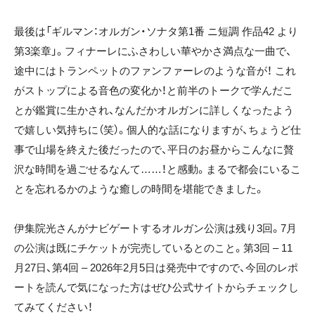
最後は「ギルマン：オルガン・ソナタ第1番 ニ短調 作品42 より
第3楽章」。フィナーレにふさわしい華やかさ満点な一曲で、
途中にはトランペットのファンファーレのような音が！ これ
がストップによる音色の変化か！と前半のトークで学んだこ
とが鑑賞に生かされ、なんだかオルガンに詳しくなったよう
で嬉しい気持ちに（笑）。個人的な話になりますが、ちょうど仕
事で山場を終えた後だったので、平日のお昼からこんなに贅
沢な時間を過ごせるなんて……！と感動。まるで都会にいるこ
とを忘れるかのような癒しの時間を堪能できました。
伊集院光さんがナビゲートするオルガン公演は残り3回。7月
の公演は既にチケットが完売しているとのこと。第3回 – 11
月27日、第4回 – 2026年2月5日は発売中ですので、今回のレポ
ートを読んで気になった方はぜひ公式サイトからチェックし
てみてください！