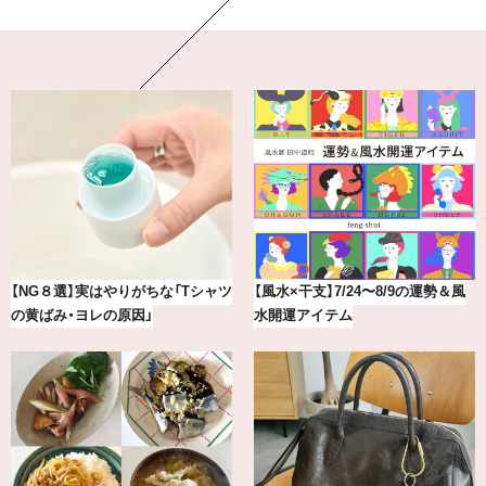
最新版！東京都内のおしゃれな朝活
冷凍宅配食【nosh-ナッシュ】で叶
カフェ＆モーニング9選
える、がんばる私の「がん…