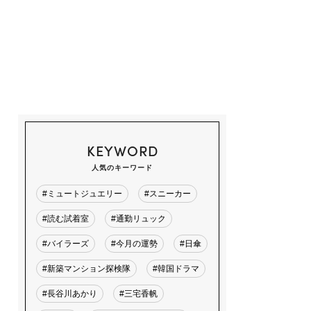
KEYWORD
人気のキーワード
#ミュートジュエリー
#スニーカー
#読む試着室
#通勤リュック
#バイラーズ
#今月の運勢
#日傘
#新築マンション探検隊
#韓国ドラマ
#長谷川あかり
#三宅香帆