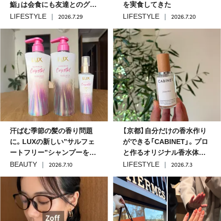
鮨」は会食にも友達とのグル
を実食してきた
メ会にも使えそう
2026.7.29
2026.7.20
LIFESTYLE
LIFESTYLE
汗ばむ季節の髪の香り問題
【京都】自分だけの香水作り
に。LUXの新しい”サルフェ
ができる「CABINET」。プロ
ートフリー”シャンプーを使
と作るオリジナル香水体験
ってみた
レポ #美容部
2026.7.10
2026.7.3
BEAUTY
LIFESTYLE