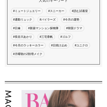
人気のキーワード
#ミュートジュエリー
#スニーカー
#読む試着室
#通勤リュック
#バイラーズ
#今月の運勢
#日傘
#新築マンション探検隊
#韓国ドラマ
#長谷川あかり
#三宅香帆
#ゴルフ
#今月のラッキーカラー
#日焼け止め
#ユニクロ
#月曜朝の2割増メイク