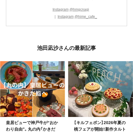
Instagram
@hmgcnagi
Instagram
@hime_cafe_
池田凪沙さんの最新記事
皇居ビューで神戸牛が“おか
【キルフェボン】2026年夏の
わり自由”。丸の内「かきだ
桃フェアが開始！新作タルト