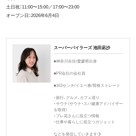
土日祝：11:00〜15:00／17:00〜23:00
オープン日：2026年6月4日
スーパーバイラーズ 池田凪沙
■神奈川在住/愛媛県出身
■PR会社の会社員
■163センチ/イエベ春/骨格ストレート
・旅行、グルメ、カフェ巡り
・サウナ（サウナ・スパ健康アドバイザー
を取得）
・プレ花さんに役立つ情報
・仕事や暮らしに役立つガジェット
などを発信していきます🍋