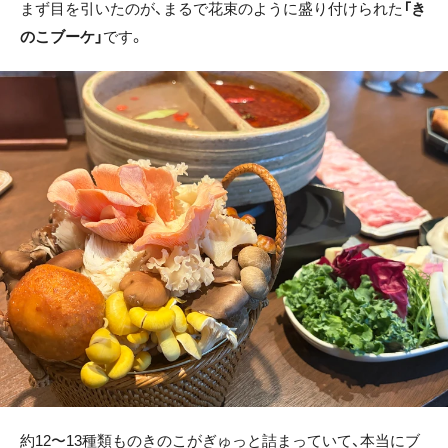
まず目を引いたのが、まるで花束のように盛り付けられた
「き
のこブーケ」
です。
約12〜13種類ものきのこがぎゅっと詰まっていて、本当にブ