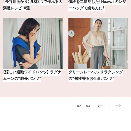
【2026年8月】鏡リュウジの12星座
冷凍宅配食【nosh-ナッシュ】で叶
別占い
える、がんばる私の「がん…
【銀座かねまつ】おしゃれ＆快適な
【BAILA×OMO】ウオズミアミ描き
黒スニーカー4選
下ろし！金沢の旅リスト
03
－
03