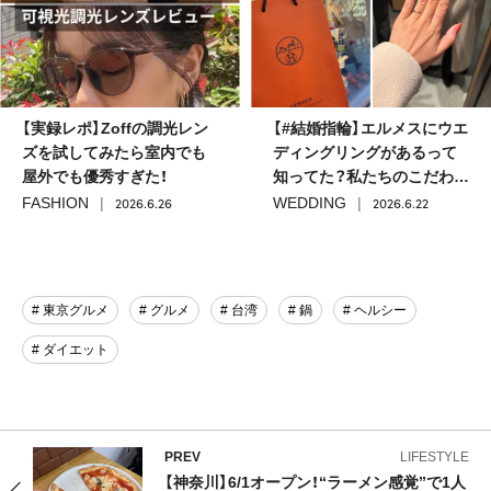
【実録レポ】Zoffの調光レン
【#結婚指輪】エルメスにウエ
ズを試してみたら室内でも
ディングリングがあるって
屋外でも優秀すぎた！
知ってた？私たちのこだわり
ポイントと「フィルロン」を
2026.6.26
2026.6.22
FASHION
WEDDING
選んだ理由
# 東京グルメ
# グルメ
# 台湾
# 鍋
# ヘルシー
# ダイエット
PREV
LIFESTYLE
【神奈川】6/1オープン！“ラーメン感覚”で1人