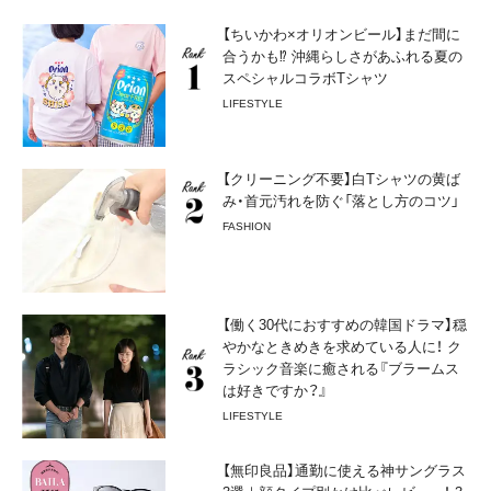
【ちいかわ×オリオンビール】まだ間に
合うかも⁉︎ 沖縄らしさがあふれる夏の
スペシャルコラボTシャツ
LIFESTYLE
【クリーニング不要】白Tシャツの黄ば
み・首元汚れを防ぐ「落とし方のコツ」
FASHION
【働く30代におすすめの韓国ドラマ】穏
やかなときめきを求めている人に！ ク
ラシック音楽に癒される『ブラームス
は好きですか？』
LIFESTYLE
【無印良品】通勤に使える神サングラス