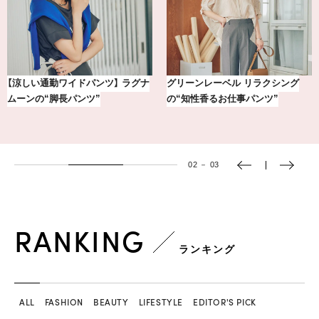
【銀座かねまつ】おしゃれ＆快適な
【BAILA×OMO】ウオズミアミ描き
黒スニーカー4選
下ろし！金沢の旅リスト
03
－
03
RANKING
ランキング
ALL
FASHION
BEAUTY
LIFESTYLE
EDITOR'S PICK