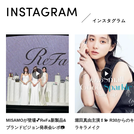
INSTAGRAM
インスタグラム
堀田真由主演💄💫 R30からのキ
大人に似合う本命ブランドのヘ
ラキラメイク
アクセをBAILAが厳選🎀