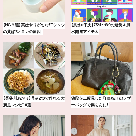
最新版！東京都内のおしゃれな朝活
気分が上がる「フルラ」のアイウェ
カフェ＆モーニング9選
アを「眼鏡市場」で探して。
【2026年8月】鏡リュウジの12星座
冷凍宅配食【nosh-ナッシュ】で叶
別占い
える、がんばる私の「がん…