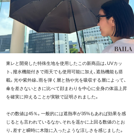
東レと開発した特殊生地を使用したこの新商品は、UVカッ
ト、撥水機能付きで雨天でも使用可能に加え、遮熱機能も搭
載。光や紫外線、雨を弾く層と熱や光を吸収する層によって、
傘を差さないときに比べて顔まわりを中心に全身の体温上昇
を確実に抑えることが実験で証明されました。
その数値は45％。一般的には遮熱率が35%もあれば効果を感
じるとも言われているなか、それを遥かに上回る数値のとお
り、差すと瞬時に木陰に入ったような涼しさを感じました。