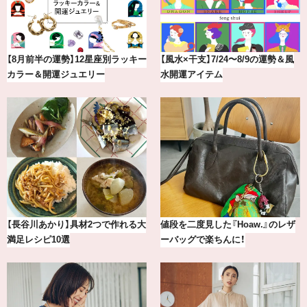
最新版！東京都内のおしゃれな朝活
【BAILA×OMO】ウオズミアミ描き
カフェ＆モーニング9選
下ろし！金沢の旅リスト
【2026年8月】鏡リュウジの12星座
冷凍宅配食【nosh-ナッシュ】で叶
別占い
える、がんばる私の「がん…