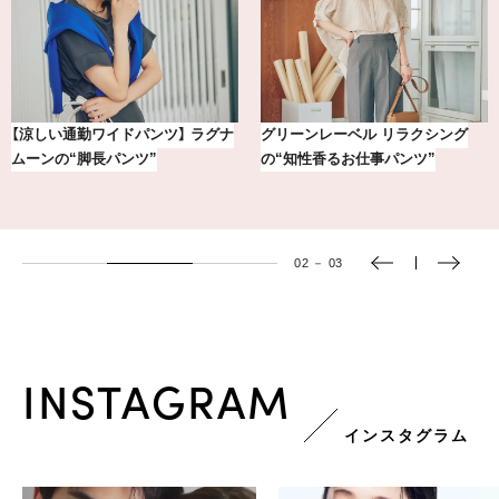
気分が上がる「フルラ」のアイウェ
おしゃれが即決まる！真夏の着こな
アを「眼鏡市場」で探して。
し7選【1週間コーデまとめ】
03
－
03
INSTAGRAM
インスタグラム