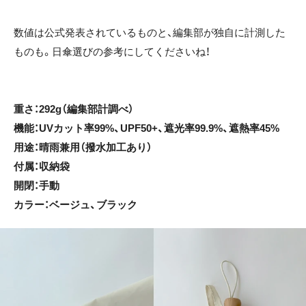
数値は公式発表されているものと、編集部が独自に計測した
ものも。日傘選びの参考にしてくださいね！
重さ：292g（編集部計調べ）
機能：UVカット率99%、UPF50+、遮光率99.9%、遮熱率45%
用途：晴雨兼用（撥水加工あり）
付属：収納袋
開閉：手動
カラー：ベージュ、ブラック