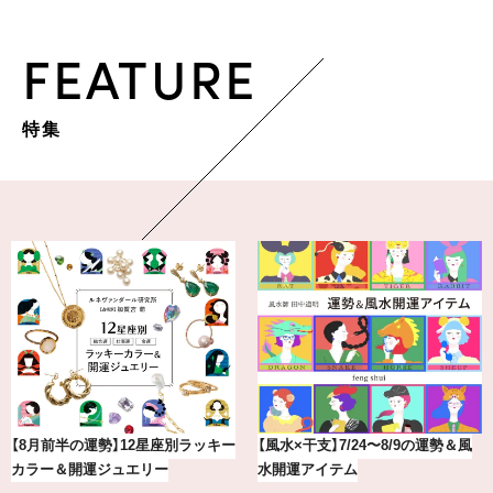
FEATURE
特集
最新版！東京都内のおしゃれな朝活
【BAILA×OMO】ウオズミアミ描き
カフェ＆モーニング9選
下ろし！金沢の旅リスト