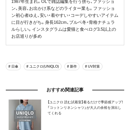
1987年生まれ。OLで雑誌編集を行う傍ら、ファッショ
ン、美容、お出かけ系などのライター業も。ファッショ
ン初心者ゆえ、安い・着やすい・コーデしやすいアイテム
に目が行きがち。身長162cm、ブルベ冬・骨格ナチュラ
ルらしい。インスタグラムは愛猫と食べログ3.5以上の
お店巡りが多め
# 日傘
# ユニクロ(UNIQLO)
# 新作
# UV対策
おすすめ関連記事
【ユニクロ 読む試着室】着るだけで季節感アップ！
「コットンリネンシャツ」が大人の余裕を演出し
てくれる