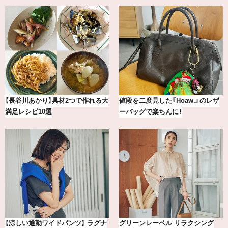
【2026年8月】鏡リュウジの12星座
冷凍宅配食【nosh-ナッシュ】で叶
別占い
える、がんばる私の「がん…
気分が上がる「フルラ」のアイウェ
おしゃれが即決まる！真夏の着こな