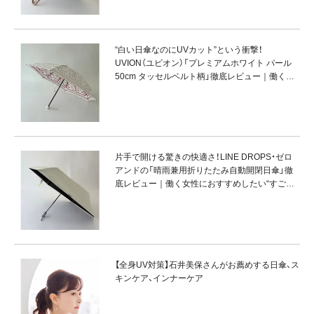
“白い日傘なのにUVカット”という衝撃！
UVION（ユビオン）「プレミアムホワイト パール
50cm タッセルベルト柄」徹底レビュー｜働く女
性におすすめしたい“すごい”日傘 Vol.4
片手で開ける驚きの快適さ！LINE DROPS・ゼロ
アンドの「晴雨兼用折りたたみ自動開閉日傘」徹
底レビュー｜働く女性におすすめしたい“すご
い”日傘 Vol.5
【全身UV対策】石井美保さんがお薦めする日傘、ス
キンケア、インナーケア