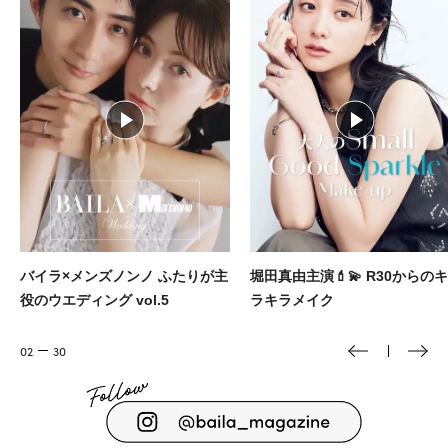
堀田真由主演💄💫 R30からのキ
街でも映えるスタイリッシュな
ラキラメイク
ンニングウェア＆ギアを厳選🏃‍♀️
03
30