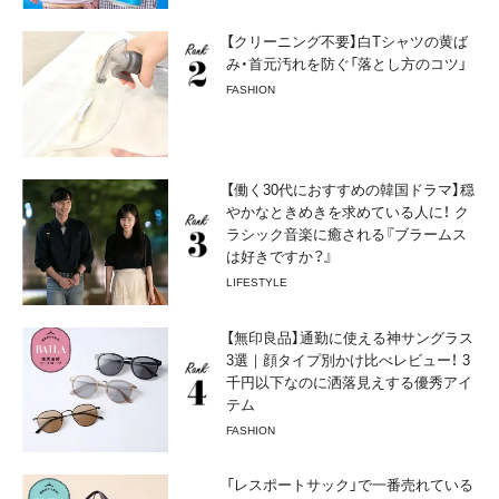
【クリーニング不要】白Tシャツの黄ば
み・首元汚れを防ぐ「落とし方のコツ」
FASHION
【働く30代におすすめの韓国ドラマ】穏
やかなときめきを求めている人に！ ク
ラシック音楽に癒される『ブラームス
は好きですか？』
LIFESTYLE
【無印良品】通勤に使える神サングラス
3選｜顔タイプ別かけ比べレビュー！ 3
千円以下なのに洒落見えする優秀アイ
テム
FASHION
「レスポートサック」で一番売れている