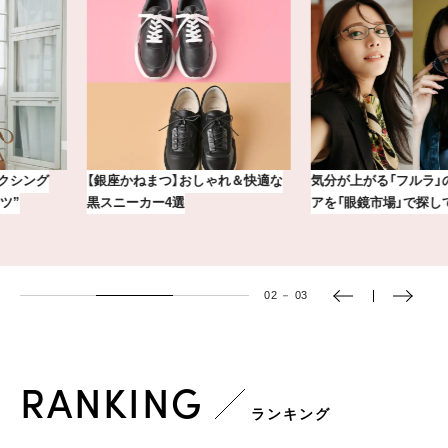
【銀座かねまつ】おしゃれ＆快適な
気分が上がる「フルラ」のアイウェ
黒スニーカー4選
アを「眼鏡市場」で探して。
03
－
03
RANKING
ランキング