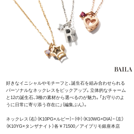
好きなイニシャルやモチーフと、誕生石を組み合わせられる
パーソナルなネックレスをピックアップ。立体的なチャーム
と12の誕生石、3種の素材から選べるのが魅力。「お守りのよ
うに日常に寄り添う存在に」（編集ぶん）。
ネックレス（右）（K10PG×ルビー）・（中）（K10WG×DIA）・（左）
（K10YG×タンザナイト）各￥71500／アイプリモ銀座本店