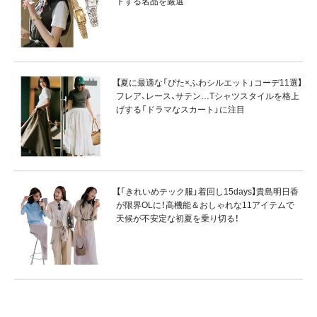
トする名品を厳選
【夏に最適な「ぴた×ふわシルエット」コーデ11選】
フレア、レース、サテン…Tシャツスタイルを格上
げする「ドラマなスカート」に注目
【「きれいめテック服」着回し15days】貴島明日香
が限界OLに！高機能＆おしゃれな11アイテムで
天候が不安定な初夏を乗り切る！