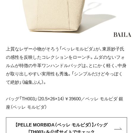
上質なレザー小物がそろう「ペッレモルビダ」が、東原妙子氏
の感性を反映したコレクションをローンチ。ムダのないフォ
ルムが特徴の牛革ワンハンドルバッグは、とにかく軽く、中身
が取り出しやすい実用性も秀逸。「シンプルだけど今っぽく
て絶妙」（編集ぶん）。
バッグ「TH003」（20.5×26×14）￥39600／ペッレ モルビダ 銀
座（ペッレ モルビダ）
【PELLE MORBIDA（ペッレ モルビダ）】バッグ
「TH003」を公式サイトでチェック