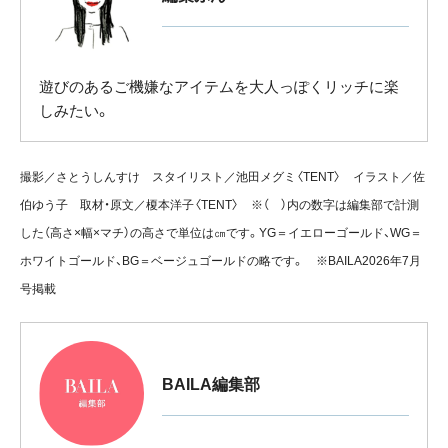
遊びのあるご機嫌なアイテムを大人っぽくリッチに楽
しみたい。
撮影／さとうしんすけ スタイリスト／池田メグミ〈TENT〉 イラスト／佐
伯ゆう子 取材・原文／榎本洋子〈TENT〉 ※（ ）内の数字は編集部で計測
した（高さ×幅×マチ）の高さで単位は㎝です。YG＝イエローゴールド、WG＝
ホワイトゴールド、BG＝ベージュゴールドの略です。 ※BAILA2026年7月
号掲載
BAILA編集部