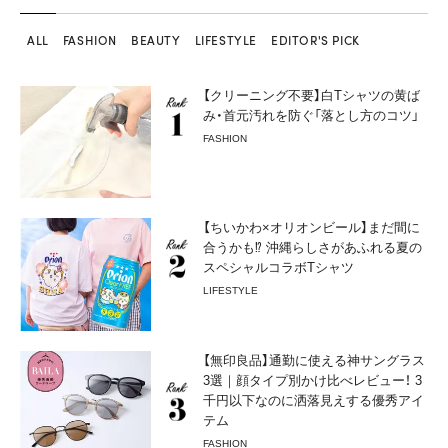
ALL
FASHION
BEAUTY
LIFESTYLE
EDITOR'S PICK
【クリーニング不要】白Tシャツの黄ば
み・首元汚れを防ぐ「落とし方のコツ」
FASHION
【ちいかわ×オリオンビール】まだ間に
合うかも⁉︎ 沖縄らしさがあふれる夏の
スペシャルコラボTシャツ
LIFESTYLE
【無印良品】通勤に使える神サングラス
3選｜顔タイプ別かけ比べレビュー！ 3
千円以下なのに洒落見えする優秀アイ
テム
FASHION