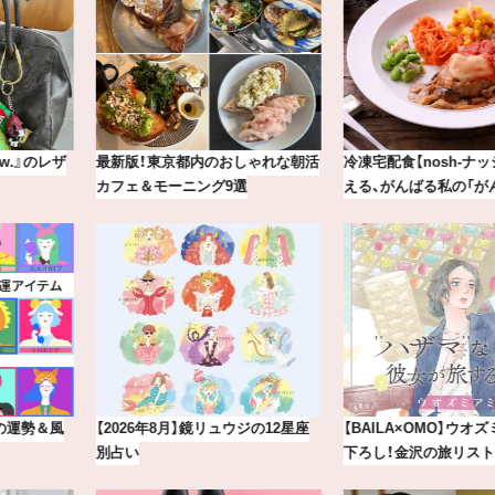
最新版！東京都内のおしゃれな朝活
冷凍宅配食【nosh-ナッシュ】で叶
カフェ＆モーニング9選
える、がんばる私の「がん…
【2026年8月】鏡リュウジの12星座
【BAILA×OMO】ウオズミアミ描き
別占い
下ろし！金沢の旅リスト