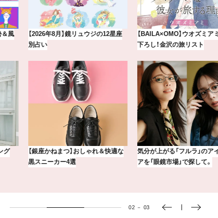
【2026年8月】鏡リュウジの12星座
【BAILA×OMO】ウオズミアミ描き
別占い
下ろし！金沢の旅リスト
【銀座かねまつ】おしゃれ＆快適な
気分が上がる「フルラ」のアイウェ
黒スニーカー4選
アを「眼鏡市場」で探して。
03
－
03