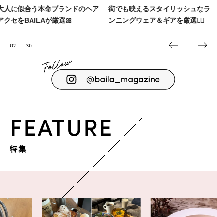
街でも映えるスタイリッシュなラ
MISAMOが登場💕ReFa新製品
ンニングウェア＆ギアを厳選🏃‍♀️
ブランドビジョン発表会レポ📷️
03
30
FEATURE
特集