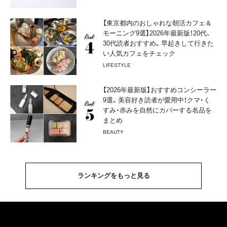
【東京都内のおしゃれな朝活カフェ＆
モーニング9選】2026年最新版！20代、
30代読者おすすめ。早起きして行きた
い人気カフェをチェック
LIFESTYLE
【2026年最新版】おすすめコンシーラー
9選。美容好き読者が愛用中！クマ・く
すみ・赤みを自然にカバーする名品を
まとめ
BEAUTY
ランキングをもっと見る