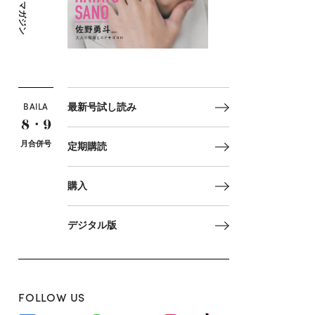
マガジン
BAILA
最新号試し読み
8・9
月合併号
定期購読
購入
デジタル版
FOLLOW US