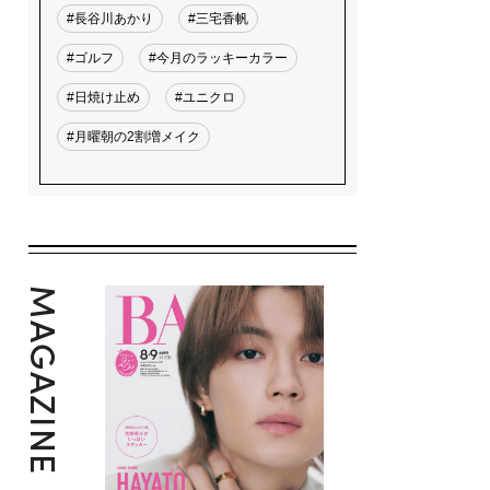
#長谷川あかり
#三宅香帆
#ゴルフ
#今月のラッキーカラー
#日焼け止め
#ユニクロ
#月曜朝の2割増メイク
MAGAZINE