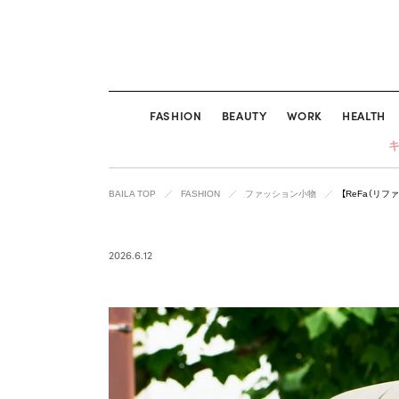
FASHION
BEAUTY
WORK
HEALTH
BAILA TOP
FASHION
ファッション小物
【ReFa（リフ
2026.6.12