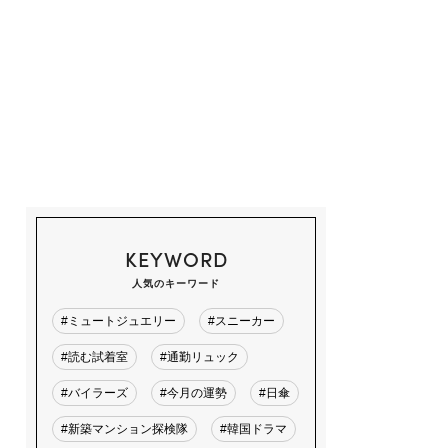
KEYWORD
人気のキーワード
#ミュートジュエリー
#スニーカー
#読む試着室
#通勤リュック
#バイラーズ
#今月の運勢
#日傘
#新築マンション探検隊
#韓国ドラマ