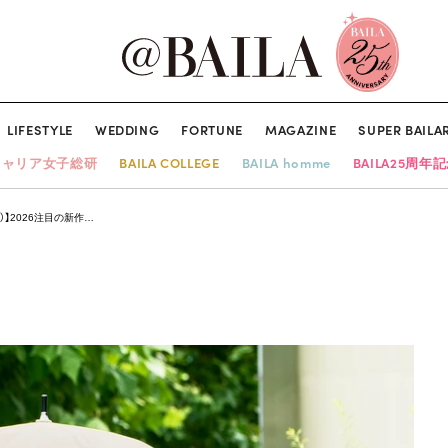
LIFESTYLE
WEDDING
FORTUNE
MAGAZINE
SUPER BAILA
キャリア女子総研
BAILA COLLEGE
BAILA homme
BAILA25周年
ァ）】2026注目の新作…