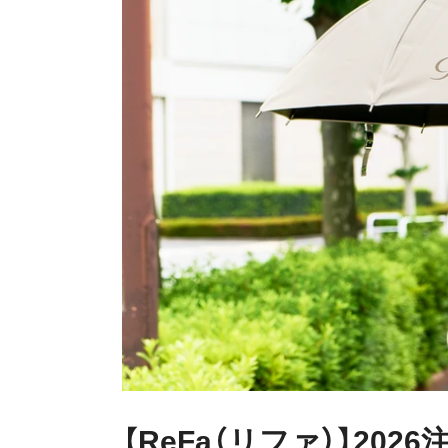
【ReFa（リファ）】20