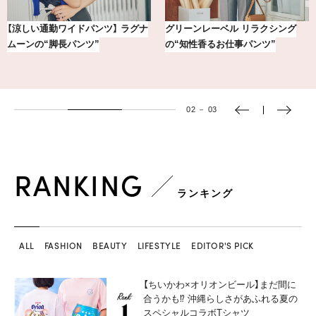
【銀座かねまつ】おしゃれ＆快適な
気分が上がる「フルラ」のアイウェ
黒スニーカー4選
アを「眼鏡市場」で探して。
03
－
03
RANKING
ランキング
ALL
FASHION
BEAUTY
LIFESTYLE
EDITOR'S PICK
【ちいかわ×オリオンビール】まだ間に
合うかも⁉︎ 沖縄らしさがあふれる夏の
スペシャルコラボTシャツ