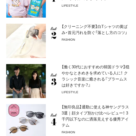
LIFESTYLE
【クリーニング不要】白Tシャツの黄ば
み・首元汚れを防ぐ「落とし方のコツ」
FASHION
【働く30代におすすめの韓国ドラマ】穏
やかなときめきを求めている人に！ ク
ラシック音楽に癒される『ブラームス
は好きですか？』
LIFESTYLE
【無印良品】通勤に使える神サングラス
3選｜顔タイプ別かけ比べレビュー！ 3
千円以下なのに洒落見えする優秀アイ
テム
FASHION