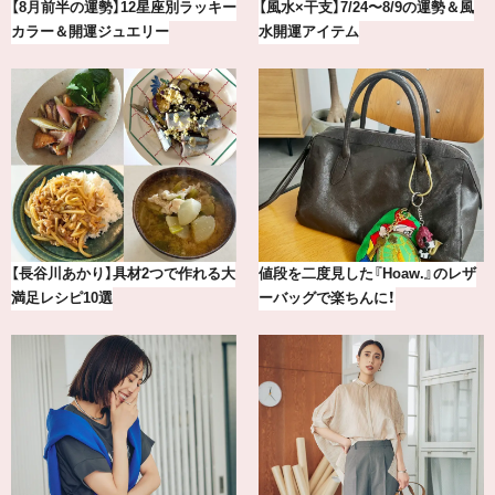
最新版！東京都内のおしゃれな朝活
冷凍宅配食【nosh-ナッシュ】で叶
カフェ＆モーニング9選
える、がんばる私の「がん…
【2026年8月】鏡リュウジの12星座
【BAILA×OMO】ウオズミアミ描き
別占い
下ろし！金沢の旅リスト