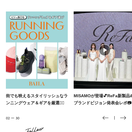
MISAMOが登場💕ReFa新製品&
大人に似合う本命ブランドのヘ
ブランドビジョン発表会レポ📷️
アクセをBAILAが厳選🎀
03
30