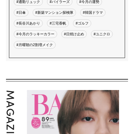
#通勤リュック
#バイラーズ
#今月の運勢
#日傘
#新築マンション探検隊
#韓国ドラマ
#長谷川あかり
#三宅香帆
#ゴルフ
#今月のラッキーカラー
#日焼け止め
#ユニクロ
#月曜朝の2割増メイク
MAGAZINE