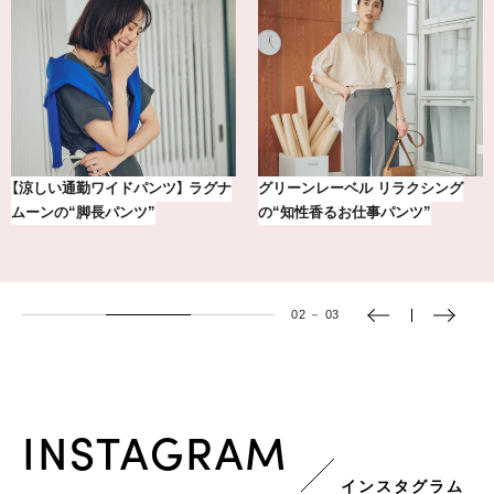
【銀座かねまつ】おしゃれ＆快適な
気分が上がる「フルラ」のアイウェ
黒スニーカー4選
アを「眼鏡市場」で探して。
03
－
03
INSTAGRAM
インスタグラム