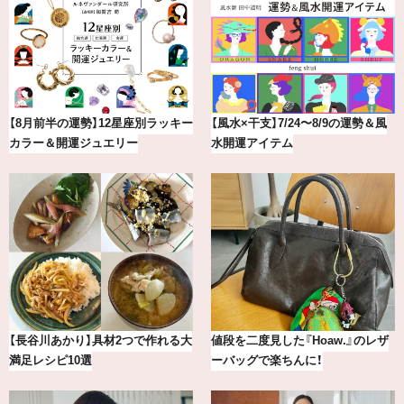
最新版！東京都内のおしゃれな朝活
冷凍宅配食【nosh-ナッシュ】で叶
カフェ＆モーニング9選
える、がんばる私の「がん…
【2026年8月】鏡リュウジの12星座
【BAILA×OMO】ウオズミアミ描き
別占い
下ろし！金沢の旅リスト