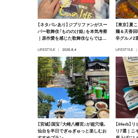
【ネタバレあり】ジブリファンがスー
【東京】夏
パー歌舞伎『もののけ姫』を本気考察
麺＆天香回
｜原作愛を感じた歌舞伎ならではの
辛グルメ2
演出・配役・見どころを徹底解説
2026.8.4
LIFESTYLE
LIFESTYLE
【宮城】国宝『大崎八幡宮』が超穴場。
【iHerb
仙台を半日でぎゅぎゅっと楽しむお
リ7選｜ニ
すすめプラン
底上げに！ 