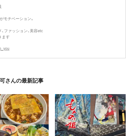
員
行がモチベーション。
、ファッション、美容etc
きます
th_you
可さんの最新記事