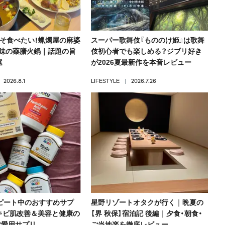
こそ食べたい！蝋燭屋の麻婆
スーパー歌舞伎『もののけ姫』は歌舞
味の薬膳火鍋｜話題の旨
伎初心者でも楽しめる？ジブリ好き
選
が2026夏最新作を本音レビュー
2026.8.1
2026.7.26
LIFESTYLE
】リピート中のおすすめサプ
星野リゾートオタクが行く｜晩夏の
キビ肌改善＆美容と健康の
【界 秋保】宿泊記 後編｜夕食・朝食・
#愛用サプリ
ご当地楽を徹底レビュー