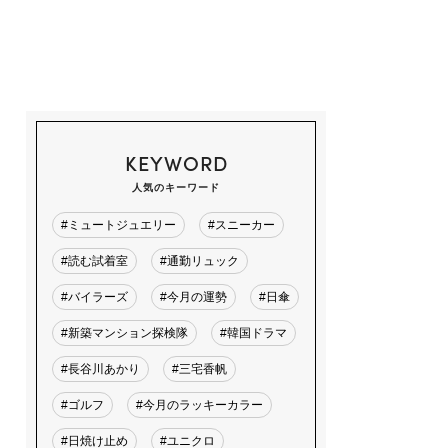
KEYWORD
人気のキーワード
#ミュートジュエリー
#スニーカー
#読む試着室
#通勤リュック
#バイラーズ
#今月の運勢
#日傘
#新築マンション探検隊
#韓国ドラマ
#長谷川あかり
#三宅香帆
#ゴルフ
#今月のラッキーカラー
#日焼け止め
#ユニクロ