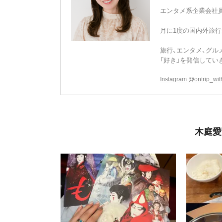
エンタメ系企業会社
月に1度の国内外旅
旅行、エンタメ、グルメ
「好き」を発信してい
Instagram
@ontrip_wi
木庭愛