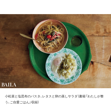
小松菜と塩昆布のパスタ、レタスと卵の蒸しサラダ（書籍『わたしが整
う、ご自愛ごはん』収録）