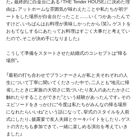
た。最終的に白金台にある『THE Tender HOUSE』に決めた理
由は、アットホームな雰囲気が味わえたことや私たちが初デ
ートをした場所が白金台だったこと……いくつかあったんで
すけど、いちばんはお料理が美味しかったから（笑）。ゲストを
おもてなしするにあたってお料理はすごく大事だと考えてい
たので、そこが決め手になりました」
こうして準備をスタートさせた結婚式のコンセプトは“帰る
場所”。
「最初の打ち合わせでプランナーさんが私と夫それぞれの人
生について丁寧に聞いてくださった中で、二人とも“地元に帰
省したときに家族の大切さに気づいたり友人のあたたかさに
触れたりすることができた”という経験があったんです。その
エピソードをきっかけに“今度は私たちがみんなの帰る場所
になれたらいいね”という話になって、挙式のスタイルを人前
式にしたり、披露宴で友人夫婦とケーキバイトをしたり、ゲス
トの方たちも参加できて、一緒に楽しめる演出を考えていき
ました」