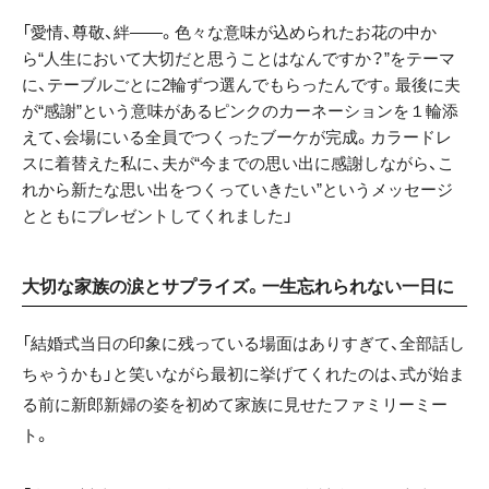
「愛情、尊敬、絆――。色々な意味が込められたお花の中か
ら“人生において大切だと思うことはなんですか？”をテーマ
に、テーブルごとに2輪ずつ選んでもらったんです。最後に夫
が“感謝”という意味があるピンクのカーネーションを１輪添
えて、会場にいる全員でつくったブーケが完成。カラードレ
スに着替えた私に、夫が“今までの思い出に感謝しながら、こ
れから新たな思い出をつくっていきたい”というメッセージ
とともにプレゼントしてくれました」
大切な家族の涙とサプライズ。一生忘れられない一日に
「結婚式当日の印象に残っている場面はありすぎて、全部話し
ちゃうかも」と笑いながら最初に挙げてくれたのは、式が始ま
る前に新郎新婦の姿を初めて家族に見せたファミリーミー
ト。