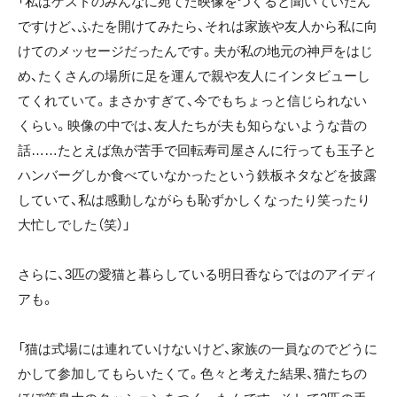
「私はゲストのみんなに宛てた映像をつくると聞いていたん
ですけど、ふたを開けてみたら、それは家族や友人から私に向
けてのメッセージだったんです。夫が私の地元の神戸をはじ
め、たくさんの場所に足を運んで親や友人にインタビューし
てくれていて。まさかすぎて、今でもちょっと信じられない
くらい。映像の中では、友人たちが夫も知らないような昔の
話……たとえば魚が苦手で回転寿司屋さんに行っても玉子と
ハンバーグしか食べていなかったという鉄板ネタなどを披露
していて、私は感動しながらも恥ずかしくなったり笑ったり
大忙しでした（笑）」
さらに、3匹の愛猫と暮らしている明日香ならではのアイディ
アも。
「猫は式場には連れていけないけど、家族の一員なのでどうに
かして参加してもらいたくて。色々と考えた結果、猫たちの