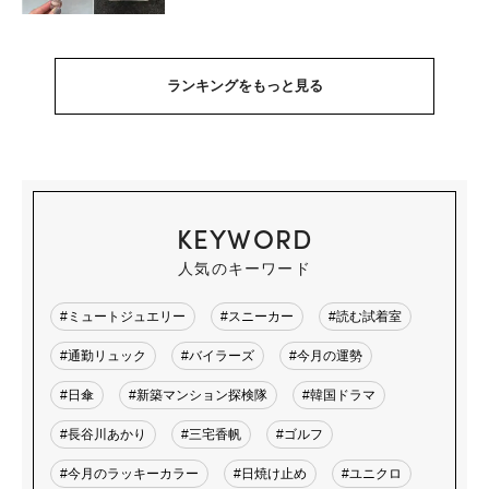
ランキングをもっと見る
KEYWORD
人気のキーワード
#ミュートジュエリー
#スニーカー
#読む試着室
#通勤リュック
#バイラーズ
#今月の運勢
#日傘
#新築マンション探検隊
#韓国ドラマ
#長谷川あかり
#三宅香帆
#ゴルフ
#今月のラッキーカラー
#日焼け止め
#ユニクロ