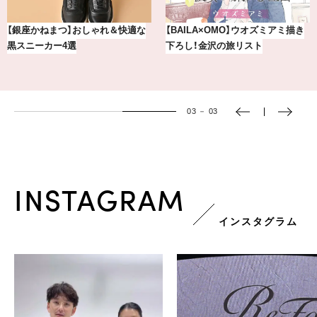
【銀座かねまつ】おしゃれ＆快適な
【BAILA×OMO】ウオズミアミ描き
黒スニーカー4選
下ろし！金沢の旅リスト
03
－
03
INSTAGRAM
インスタグラム