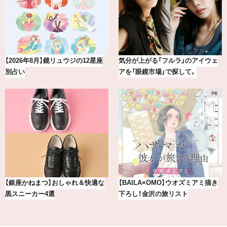
【2026年8月】鏡リュウジの12星座
気分が上がる「フルラ」のアイウェ
別占い
アを「眼鏡市場」で探して。
【銀座かねまつ】おしゃれ＆快適な
【BAILA×OMO】ウオズミアミ描き
黒スニーカー4選
下ろし！金沢の旅リスト