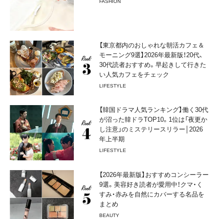
FASHION
【東京都内のおしゃれな朝活カフェ＆
モーニング9選】2026年最新版！20代、
30代読者おすすめ。早起きして行きた
い人気カフェをチェック
LIFESTYLE
【韓国ドラマ人気ランキング】働く30代
が沼った韓ドラTOP10。1位は「夜更か
し注意」のミステリースリラー│2026
年上半期
LIFESTYLE
【2026年最新版】おすすめコンシーラー
9選。美容好き読者が愛用中！クマ・く
すみ・赤みを自然にカバーする名品を
まとめ
BEAUTY