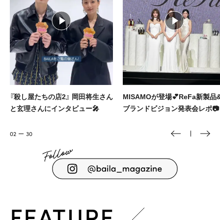
『殺し屋たちの店2』 岡田将生さん
MISAMOが登場💕ReFa新製品
と玄理さんにインタビュー🎤
ブランドビジョン発表会レポ📷️
03
30
FEATURE