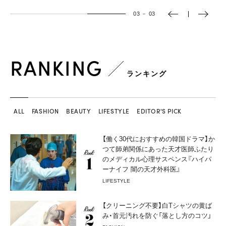
03
－
03
RANKING
ランキング
ALL
FASHION
BEAUTY
LIFESTYLE
EDITOR'S PICK
【働く30代におすすめの韓国ドラマ】か
つて師弟関係にあった天才医師ふたり
のメディカル心理サスペンス『ハイパ
ーナイフ 闇の天才外科医』
LIFESTYLE
【クリーニング不要】白Tシャツの黄ば
み・首元汚れを防ぐ「落とし方のコツ」